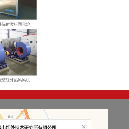
外辐射喷粉固化炉
能型红外热风风机