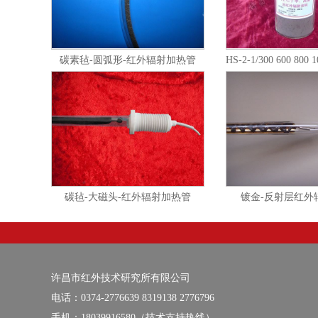
碳素毡-圆弧形-红外辐射加热管
碳毡-大磁头-红外辐射加热管
镀金-反射层红外
许昌市红外技术研究所有限公司
电话：0374-2776639 8319138 2776796
手机：18039916580（技术支持热线）