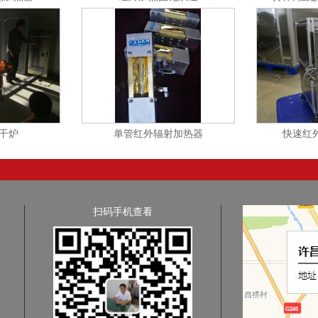
干炉
单管红外辐射加热器
快速红
扫码手机查看