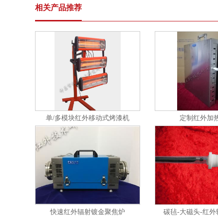
相关产品推荐
单/多模块红外移动式烤漆机
定制红外加
快速红外辐射镀金聚焦炉
碳毡-大磁头-红