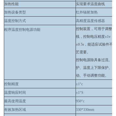
加热性能
实现要求温度曲线
加热设备类型
红外辐射加热
温度控制方式
高精度温度传感器
控制装置，可用于调整输
程序温度控制电源功能
线，控制电压精度±1v
±0.5s，能适应试验件
艺需要。
控制电源除具备过流、过
护、温度上下限保护、自
动、手动调整功能
。
控制精度
±1°c
温度响应时间
±1°S
最高使用温度
950°c
有效加热区域
330*330
mm